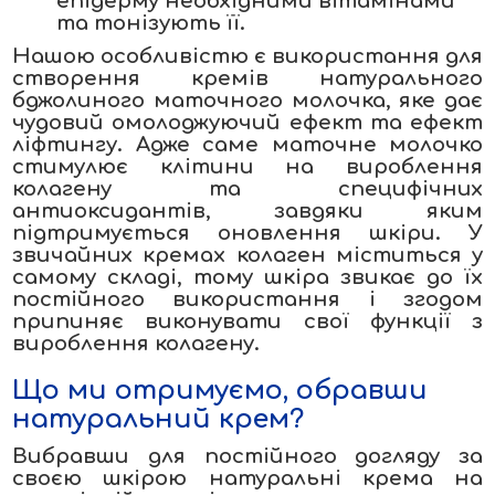
епідерму необхідними вітамінами
та тонізують її.
Нашою особливістю є використання для
створення кремів натурального
бджолиного маточного молочка, яке дає
чудовий омолоджуючий ефект та ефект
ліфтингу. Адже саме маточне молочко
стимулює клітини на вироблення
колагену та специфічних
антиоксидантів, завдяки яким
підтримується оновлення шкіри. У
звичайних кремах колаген міститься у
самому складі, тому шкіра звикає до їх
постійного використання і згодом
припиняє виконувати свої функції з
вироблення колагену.
Що ми отримуємо, обравши
натуральний крем?
Вибравши для постійного догляду за
своєю шкірою натуральні крема на