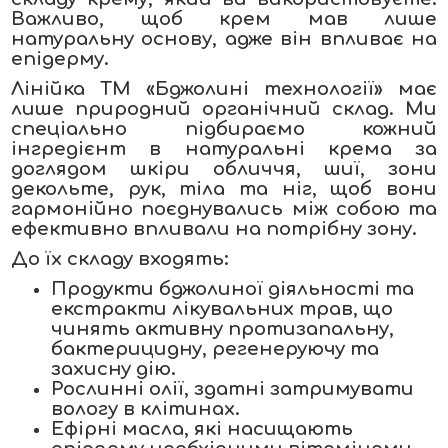
Важливо, щоб крем мав лише
натуральну основу, адже він впливає на
епідерму.
Лінійка ТМ «Бджолині технології» має
лише природний органічний склад. Ми
спеціально підбираємо кожний
інгредієнт в натуральні крема за
доглядом шкіри обличчя, шиї, зони
декольте, рук, тіла та ніг, щоб вони
гармонійно поєднувались між собою та
ефективно впливали на потрібну зону.
До їх складу входять:
Продукти бджолиної діяльності та
екстракти лікувальних трав, що
чинять активну протизапальну,
бактерицидну, регенеруючу та
захисну дію.
Рослинні олії, здатні затримувати
вологу в клітинах.
Ефірні масла, які насищають