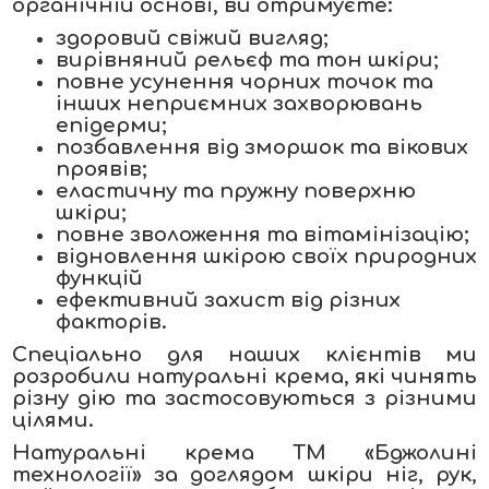
органічній основі, ви отримуєте:
здоровий свіжий вигляд;
вирівняний рельєф та тон шкіри;
повне усунення чорних точок та
інших неприємних захворювань
епідерми;
позбавлення від зморшок та вікових
проявів;
еластичну та пружну поверхню
шкіри;
повне зволоження та вітамінізацію;
відновлення шкірою своїх природних
функцій
ефективний захист від різних
факторів.
Спеціально для наших клієнтів ми
розробили натуральні крема, які чинять
різну дію та застосовуються з різними
цілями.
Натуральні крема ТМ «Бджолині
технології» за доглядом шкіри ніг, рук,