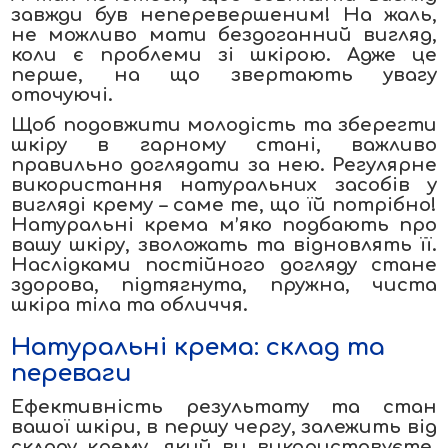
завжди був неперевершеним! На жаль,
не можливо мати бездоганний вигляд,
коли є проблеми зі шкірою. Адже це
перше, на що звертають увагу
оточуючі.
Щоб подовжити молодість та зберегти
шкіру в гарному стані, важливо
правильно доглядати за нею. Регулярне
використання натуральних засобів у
вигляді крему – саме те, що їй потрібно!
Натуральні крема м’яко подбають про
вашу шкіру, зволожать та відновлять її.
Наслідками постійного догляду стане
здорова, підтягнута, пружна, чиста
шкіра тіла та обличчя.
Натуральні крема: склад та
переваги
Ефективність результату та стан
вашої шкіри, в першу чергу, залежить від
складу крему, який ви використовуєте.