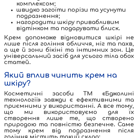
комплексом;
швидко загоїти порізи та усунути
подразнення;
нагородити шкіру привабливим
відтінком та подарувати блиск.
Крем допоможе відновитися шкірі не
лише після гоління обличчя, ніг та пахв,
а ще й зони бікіні та інтимних зон. Це
універсальний засіб для усього тіла обох
статей.
Який вплив чинить крем на
шкіру?
Косметичні засоби ТМ «Бджолині
технології» завжди є ефективними та
приємними у використанні. А все тому,
що ми використовуємо для їх
створення лише те, що створено
природою та повністю безпечне. Саме
тому крем від подразнення після
гоління містить такий склад: