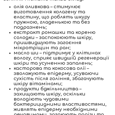
олія оливкова – стимулює
виготовлення колагену та
еластину, що роблять шкуру
пружною, гладенькою та без
подразнень;
екстракт ромашки та кореню
солодки – заспокоюють шкіру,
пришвидшують загоєння
мікротріщин та ран;
масло ши – підтримує у клітинах
вологу, сприяє швидшій регенерації
шкіри та усуненню запалень;
касторова та кокосова олії –
зволожують епідерму, усуваючи
сухість після гоління, збагачують
шкіру вітамінами;
продукти бджільництва –
захищають шкіру, оскільки
володіють чудовими
бактерицидними властивостями,
живлять епідерму необхідними
речовинами, загоюють порізи та