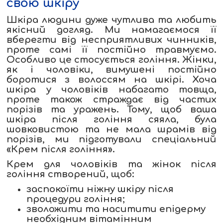
свою шкіру
Шкіра людини дуже чутлива та любить
якісний догляд. Ми намагаємося її
вберегти від несприятливих чинників,
проте самі її постійно травмуємо.
Особливо це стосується гоління. Жінки,
як і чоловіки, вимушені постійно
боротися з волоссям на шкірі. Хоча
шкіра у чоловіків набагато товща,
проте також страждає від частих
порізів та уражень. Тому, щоб ваша
шкіра після гоління сяяла, була
шовковистою та не мала шрамів від
порізів, ми підготували спеціальний
«Крем після гоління».
Крем для чоловіків та жінок після
гоління створений, щоб:
заспокоїти ніжну шкіру після
процедури гоління;
зволожити та наситити епідерму
необхідним вітамінним