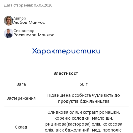
Дата створення: 03.03.2020
Автор
Любов Манжос
Співавтор
Ростислав Манжос
Характеристики
Властивості
Вага
50 г
Підвищена особиста чутливість до
Застереження
продуктів бджільництва
Оливкова олія, екстракт ромашки,
кореню солодки, масло ши,
рицинова(касторова) олія, кокосова
Склад
олія, віск бджолиний, мед, прополіс,