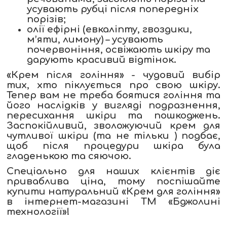
усувають рубці після попередніх
порізів;
олії ефірні (евкаліпту, гвоздики,
м’яти, лимону) – усувають
почервоніння, освіжають шкіру та
дарують красивий відтінок.
«Крем після гоління» - чудовий вибір
тих, хто піклується про свою шкіру.
Тепер вам не треба боятися гоління та
його наслідків у вигляді подразнення,
пересихання шкіри та пошкоджень.
Заспокійливий, зволожуючий крем для
чутливої шкіри (та не тільки ) подбає,
щоб після процедури шкіра була
гладенькою та сяючою.
Спеціально для наших клієнтів діє
приваблива ціна, тому поспішайте
купити натуральний «Крем для гоління»
в інтернет-магазині ТМ «Бджолині
технології»!